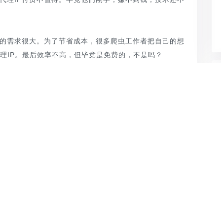
IP的需求很大。为了节省成本，很多爬虫工作者把自己的想
代理IP。最后效率不高，但毕竟是免费的，不是吗？
但由于是免费的，用户群体太大。其实免费代理IP真正适用
高质量代理IP的用户，比如爬虫。
学习时间使用，同时也是为了给需要高质量代理IP的用户