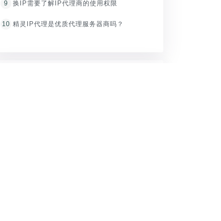
9
换IP需要了解IP代理商的使用权限
10
精灵IP代理是优质代理服务器商吗？
推荐内容
1
【精灵IP电脑软件】电脑换IP软件使用教程
2
【自建拨号】苹果手机iphone代理ip设置教程
3
【自建拨号】Windows10电脑PPTP/L2TP设置IP代理教程
4
【自建拨号】安卓手机换IP代理PPTP/L2TP教程
5
精灵IP禁用和适用场景说明
6
精灵IP实名认证通知！