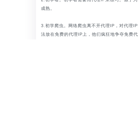
成熟。
3.初学爬虫。网络爬虫离不开代理IP，对代理
法放在免费的代理IP上，他们疯狂地争夺免费
……
免费代理IP虽然效率低、速度慢、稳定性差，
的群体只是学生和初学者，但并不适合一些需要
高效的换IP服务商比如
精灵P代理
，会提供免费
提供到帮助。