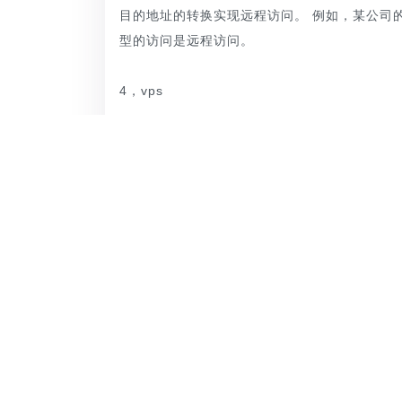
目的地址的转换实现远程访问。 例如，某公司
型的访问是远程访问。
4，vps
VPS，是遥控机，价格比其他种类贵，但是不
精灵IP
是国内专业的优质代理IP提供商。 它支持W
个城市的优质节点。 数百万海量IP任您选择，IP
上一篇：
代理ip软件如何选择