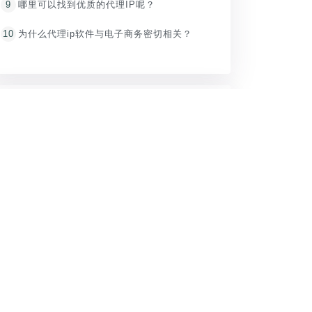
9
哪里可以找到优质的代理IP呢？
10
为什么代理ip软件与电子商务密切相关？
推荐内容
1
【精灵IP电脑软件】电脑换IP软件使用教程
2
【自建拨号】苹果手机iphone代理ip设置教程
3
【自建拨号】Windows10电脑PPTP/L2TP设置IP代理教程
4
【自建拨号】安卓手机换IP代理PPTP/L2TP教程
5
精灵IP禁用和适用场景说明
6
精灵IP实名认证通知！