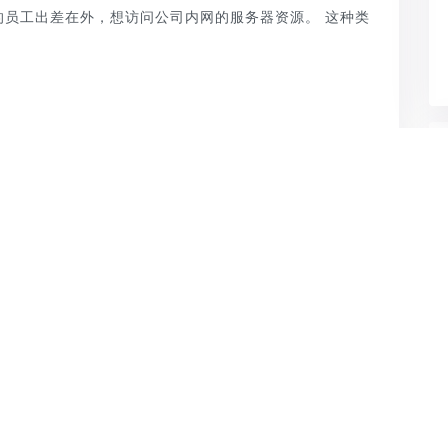
的员工出差在外，想访问公司内网的服务器资源。 这种类
需要自己带多台电脑，就像一台 虚拟机。
indows客户端和Android客户端。 一键连接全国200多
带宽可用。 最高4-60Mbps，支持30分钟免费试用！
下一篇：
ip地址怎么修改？