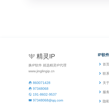
精灵IP
IP软
首
换IP软件 就选精灵IP代理
www.jinglingip.cn
联
860071428
关
97348068
服
191-8602-9537
97348068@qq.com
隐