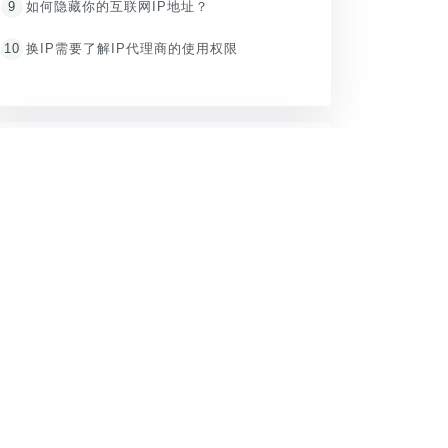
9
如何隐藏你的互联网IP地址？
10
换IP需要了解IP代理商的使用权限
推荐内容
1
【精灵IP电脑软件】电脑换IP软件使用教程
2
【自建拨号】苹果手机iphone代理ip设置教程
3
【自建拨号】Windows10电脑PPTP/L2TP设置IP代理教程
4
【自建拨号】安卓手机换IP代理PPTP/L2TP教程
5
精灵IP禁用和适用场景说明
6
精灵IP实名认证通知！