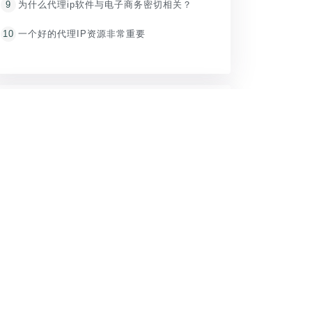
9
为什么代理ip软件与电子商务密切相关？
10
一个好的代理IP资源非常重要
推荐内容
1
【精灵IP电脑软件】电脑换IP软件使用教程
2
【自建拨号】苹果手机iphone代理ip设置教程
3
【自建拨号】Windows10电脑PPTP/L2TP设置IP代理教程
4
【自建拨号】安卓手机换IP代理PPTP/L2TP教程
5
精灵IP禁用和适用场景说明
6
精灵IP实名认证通知！