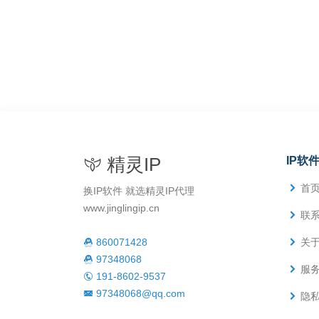
精灵IP
IP软
首
换IP软件 就选精灵IP代理
www.jinglingip.cn
联
860071428
关
97348068
服
191-8602-9537
97348068@qq.com
隐